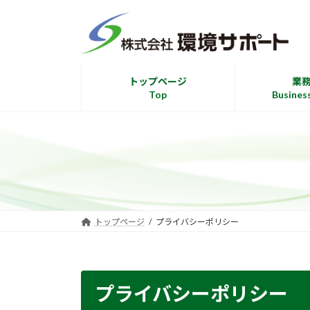
コ
ナ
ン
ビ
テ
ゲ
ン
ー
ツ
シ
トップページ
業
へ
ョ
Top
Busines
ス
ン
キ
に
ッ
移
プ
動
トップページ
プライバシーポリシー
プライバシーポリシー