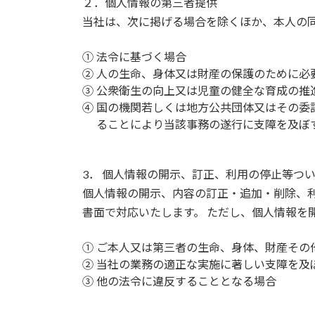
２．個人情報の第三者提供
当社は、次に掲げる場合を除くほか、本人の
①
法令に基づく場合
②
人の生命、身体又は財産の保護のために必
③
公衆衛生の向上又は児童の健全な育成の推
④
国の機関若しくは地方公共団体又はその委
ることにより当該事務の遂行に支障を及ぼ
3． 個人情報の開示、訂正、利用の停止等つ
個人情報の開示、内容の訂正・追加・削除、利
書面で対応いたします。 ただし、個人情報を
①
ご本人又は第三者の生命、身体、財産その
②
当社の業務の適正な実施に著しい支障を及
③
他の法令に違反することとなる場合