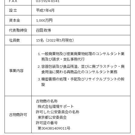
F A X
03-5924-6541
設 立
平成7年4月
資本金
1,000万円
代表取締役
召田 政博
社員数
15名（2022年5月現在）
一般廃棄物及び産業廃棄物処理のコンサルタント業
務及び請求・支払事務代行
容器包装及び食品残渣、並びに廃プラスチック・廃
事業内容
食用油に関わる再商品化のコンサルタント業務
機密書類の処理・手配及びリサイクルプラントの斡
旋
古物商の名称
株式会社環境サポート
許可した公安委員会の名称
古物商許可
東京都公安委員会
許可証の番号
第304381409011号