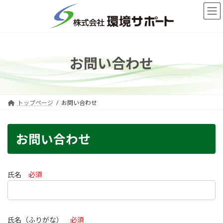
コ
ナ
ン
ビ
テ
ゲ
ン
ー
ツ
シ
へ
ョ
お問い合わせ
ス
ン
キ
に
ッ
移
プ
動
トップページ
お問い合わせ
お問い合わせ
氏名
必須
氏名（ふりがな）
必須